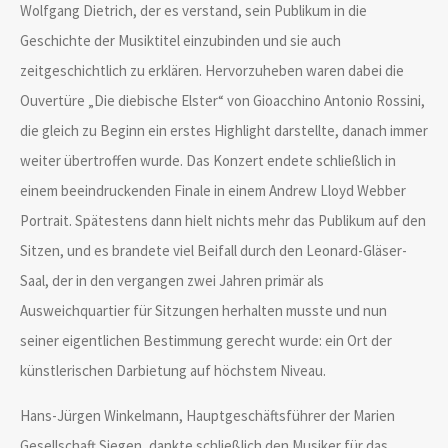
Wolfgang Dietrich, der es verstand, sein Publikum in die
Geschichte der Musiktitel einzubinden und sie auch
zeitgeschichtlich zu erklären. Hervorzuheben waren dabei die
Ouvertüre „Die diebische Elster“ von Gioacchino Antonio Rossini,
die gleich zu Beginn ein erstes Highlight darstellte, danach immer
weiter übertroffen wurde. Das Konzert endete schließlich in
einem beeindruckenden Finale in einem Andrew Lloyd Webber
Portrait. Spätestens dann hielt nichts mehr das Publikum auf den
Sitzen, und es brandete viel Beifall durch den Leonard-Gläser-
Saal, der in den vergangen zwei Jahren primär als
Ausweichquartier für Sitzungen herhalten musste und nun
seiner eigentlichen Bestimmung gerecht wurde: ein Ort der
künstlerischen Darbietung auf höchstem Niveau.
Hans-Jürgen Winkelmann, Hauptgeschäftsführer der Marien
Gesellschaft Siegen, dankte schließlich den Musiker für das